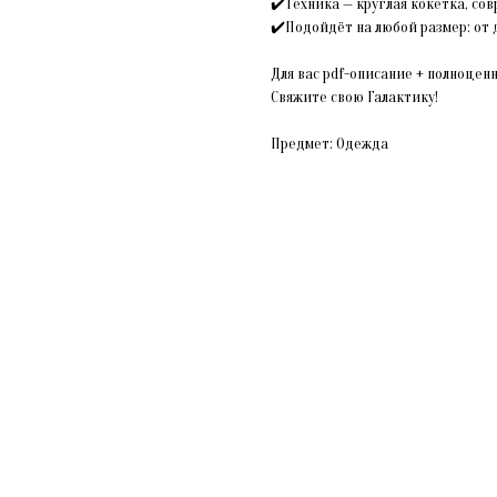
✔️Техника — круглая кокетка, сов
✔️Подойдёт на любой размер: от 
Для вас pdf-описание + полноцен
Свяжите свою Галактику!
Предмет: Одежда