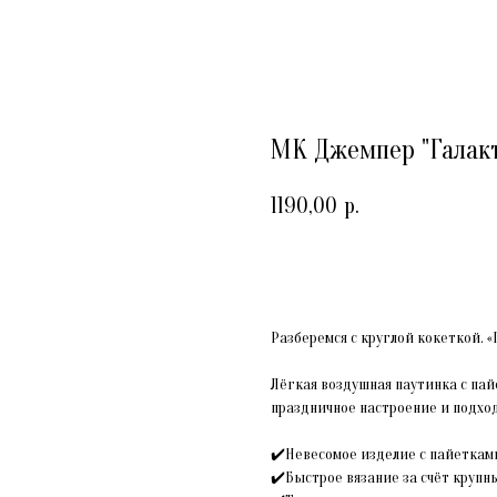
МК Джемпер "Галак
1190,00
р.
КУПИТЬ
Разберемся с круглой кокеткой. «
Лёгкая воздушная паутинка с пай
праздничное настроение и подход
✔️Невесомое изделие с пайеткам
✔️Быстрое вязание за счёт крупн