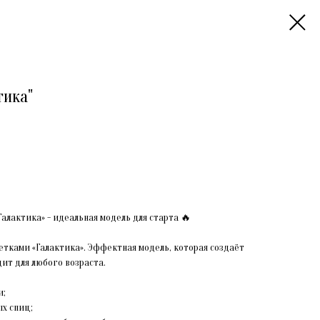
тика"
Галактика» - идеальная модель для старта 🔥
етками «Галактика». Эффектная модель, которая создаёт
ит для любого возраста.
и;
ых спиц;