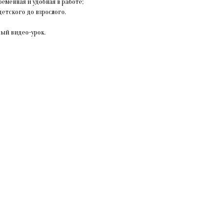
ременная и удобная в работе;
детского до взрослого.
ный видео-урок.