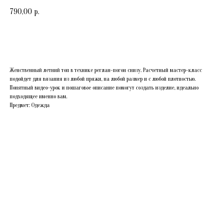
790,00
р.
КУПИТЬ
Женственный летний топ в технике реглан-погон снизу. Расчетный мастер-класс
подойдет для вязания из любой пряжи, на любой размер и с любой плотностью.
Понятный видео-урок и пошаговое описание помогут создать изделие, идеально
подходящее именно вам.
Предмет: Одежда